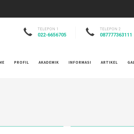
..
R, BENER, SINGER, PINTER"...
TELEPON 1
TELEPON 2
022-6656705
087777363111
ME
PROFIL
AKADEMIK
INFORMASI
ARTIKEL
GA