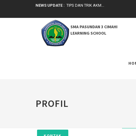
NEWS UPDATE :
Asesmen Kompetensi Minimum...
Seleksi Nasional Masuk PTN (SNMPTN).
EKULTURASI KARAKTER "CAGEUR, BAGEU
SMA PASUNDAN 3 CIMAHI
TIPS DAN TRIK AKM...
LEARNING SCHOOL
HO
PROFIL
KONTAK